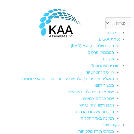
ילוג
תוכן
בחירת
שפה
דף בית
אודות KAA
הצוות שלנו – ק.א.א (KAA)
הסמכות ופרסים
משרות
מוצרים ופתרונות
חיווט אלקטרוניקה
מעגלים מודפסים | הלחמות עדינות | הרכבות אלקטרוניות
מכשור רפואי
ייצור אב טיפוס לחברות הייטק
ייצור כבלים צבאיים
תכנון וייצור ציוד בדיקה
הרכבות אלקטרו-מכניות
תמיכה באתר הלקוח
לקוחותינו
מכתבי תודה מלקוחות