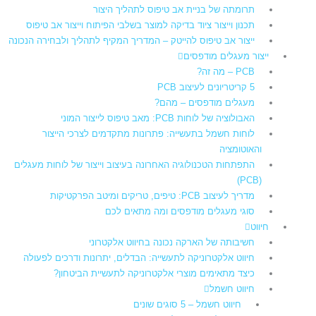
תרומתה של בניית אב טיפוס לתהליך היצור​
תכנון וייצור ציוד בדיקה למוצר בשלבי הפיתוח וייצור אב טיפוס
ייצור אב טיפוס להייטק – המדריך המקיף לתהליך ולבחירה הנכונה
ייצור מעגלים מודפסים
PCB – מה זה?
5 קריטריונים לעיצוב PCB
מעגלים מודפסים – מהם?
האבולוציה של לוחות PCB: מאב טיפוס לייצור המוני
לוחות חשמל בתעשייה: פתרונות מתקדמים לצרכי הייצור
והאוטומציה
התפתחות הטכנולוגיה האחרונה בעיצוב וייצור של לוחות מעגלים
(PCB)
מדריך לעיצוב PCB: טיפים, טריקים ומיטב הפרקטיקות
סוגי מעגלים מודפסים ומה מתאים לכם
חיווט
חשיבותה של הארקה נכונה בחיווט אלקטרוני
חיווט אלקטרוניקה לתעשייה: הבדלים, יתרונות ודרכים לפעולה
כיצד מתאימים מוצרי אלקטרוניקה לתעשיית הביטחון?
חיווט חשמל
חיווט חשמל – 5 סוגים שונים