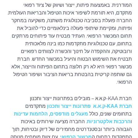
המודרנית. באמצעות פיתוח, ייצור ושיווק של ציוד רפואי
מתקדם, היא תורמת לשיפור איכות הטיפול והבריאות העולמית.
החברה פועלת בסביבה טכנולוגית משתנה, משקיעה במחקר
ופיתוח, ומקיימת שיתופי פעולה בינלאומיים כדי להוביל את
תחום המכשור הרפואי. העתיד מבטיח עוד פיתוחים מרתקים
בתחום, עם טכנולוגיות מתקדמות כמו בינה מלאכותית
ורובוטיקה, וההקפדה על חינוך והכשרה לצוותים רפואיים
תבטיח את השימוש הבטוח והיעיל במכשור החדש. חברת
מכשור רפואי היא לא רק חלוצה בתחום הפיתוח והייצור, אלא
גם שותפה קריטית בהבטחת בריאות הציבור ושיפור הטיפול
הרפואי.
חברת KAA-ק.א.א – מובילים בפתרונות ייצור ותכנון
מתקדמים
חברת KAA-ק.א.א פתרונות ייצור ותכנון
בתחומים שונים, כולל
,
מעגלים מודפסים
הלחמות עדינות
ו
. החברה מציעה שירותים באיכות
הרכבות אלקטרוניות
הגבוהה ביותר ובסטנדרטים מחמירים של דיוק ובטיחות, תוך
התמקדות בתחום ה
. עם צוות מומחים מנוסה,
מכשור הרפואי