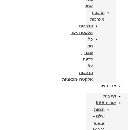
אחד
הרכבת
מערכות
הרכבות
אלקטרוניקה
כל
מה
שצריך
לדעת
על
הרכבות
אלקטרו-מכאניות
צרו קשר
דף בית
אודות KAA
הצוות
שלנו –
ק.א.א
(KAA)