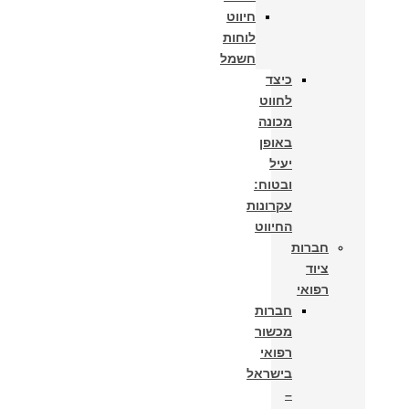
חיווט
לוחות
חשמל​
כיצד
לחווט
מכונה
באופן
יעיל
ובטוח:
עקרונות
החיווט
חברות
ציוד
רפואי
חברות
מכשור
רפואי
בישראל
–