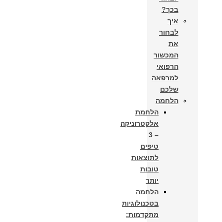
בכך?
איך
לבחור
את
המכשור
הרפואי
למרפאה
שלכם
הלחמה
הלחמת
אלקטרוניקה
– 3
טיפים
לתוצאות
טובות
יותר
הלחמה
בטכנולוגיות
מתקדמות: