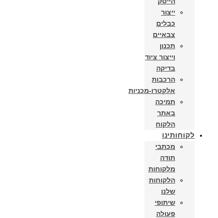
הייטק
ייצור
כבלים
צבאיים
תכנון
וייצור ציוד
בדיקה
הרכבות
אלקטרו-מכניות
תמיכה
באתר
הלקוח
לקוחותינו
מכתבי
תודה
מלקוחות
הלקוחות
שלנו
שיתופי
פעולה