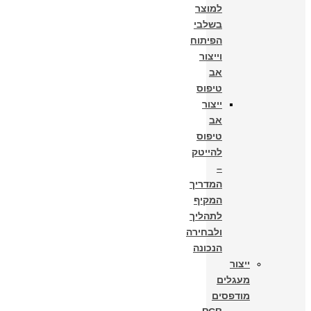
למוצר
בשלבי
הפיתוח
וייצור
אב
טיפוס
ייצור
אב
טיפוס
להייטק
–
המדריך
המקיף
לתהליך
ולבחירה
הנכונה
ייצור
מעגלים
מודפסים