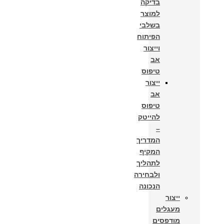
בדיקה
למוצר
בשלבי
הפיתוח
וייצור
אב
טיפוס
ייצור
אב
טיפוס
להייטק
–
המדריך
המקיף
לתהליך
ולבחירה
הנכונה
ייצור
מעגלים
מודפסים