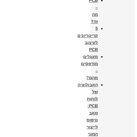
PCB
–
מה
זה?
5
קריטריונים
לעיצוב
PCB
מעגלים
מודפסים
–
מהם?
האבולוציה
של
לוחות
PCB:
מאב
טיפוס
לייצור
המוני