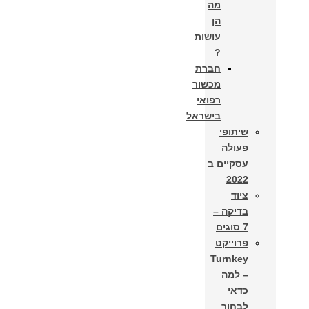
מה
הן
עושות
?
חברת
מכשור
רפואי
בישראל
שיתופי
פעולה
עסקיים ב
2022
ציוד
בדיקה –
7 סוגים
פרוייקט
Turnkey
– למה
כדאי
לבחור