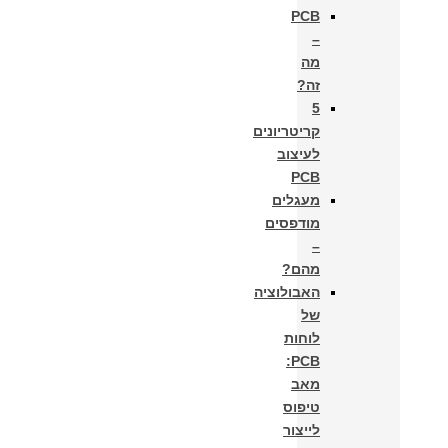
PCB
–
מה
זה?
5
קריטריונים
לעיצוב
PCB
מעגלים
מודפסים
–
מהם?
האבולוציה
של
לוחות
PCB:
מאב
טיפוס
לייצור