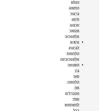
הגלם
החשוב
בייצור
תיקון
ועיצוב
מכשור
אלקטרוני
טיפים
לביצוע
הלחמות
אלקטרוניקה
השוואה
בין
סוגי
הלחמה:
מה
ההבדלים
ומתי
להשתמש
בכל