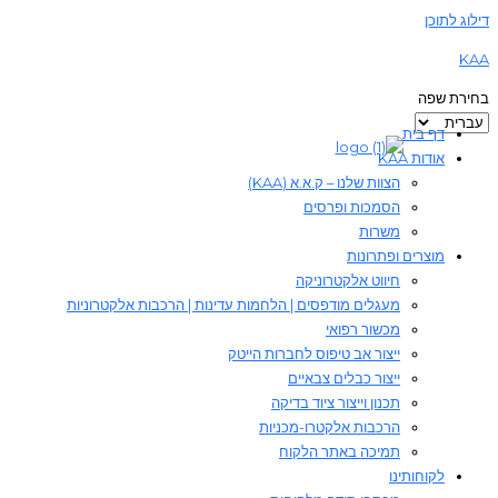
דילוג לתוכן
KAA
בחירת שפה
דף בית
אודות KAA
הצוות שלנו – ק.א.א (KAA)
הסמכות ופרסים
משרות
מוצרים ופתרונות
חיווט אלקטרוניקה
מעגלים מודפסים | הלחמות עדינות | הרכבות אלקטרוניות
מכשור רפואי
ייצור אב טיפוס לחברות הייטק
ייצור כבלים צבאיים
תכנון וייצור ציוד בדיקה
הרכבות אלקטרו-מכניות
תמיכה באתר הלקוח
לקוחותינו