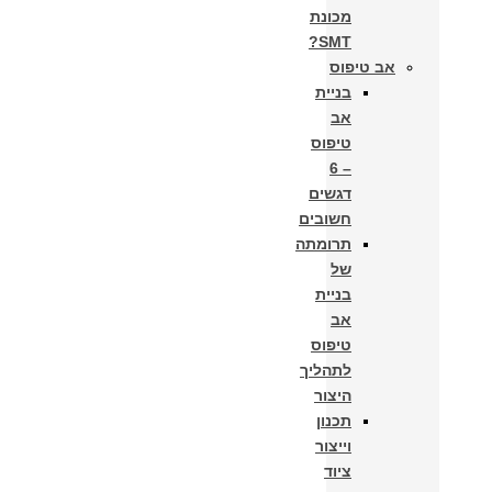
מכונת
SMT?
אב טיפוס
בניית
אב
טיפוס
– 6
דגשים
חשובים
תרומתה
של
בניית
אב
טיפוס
לתהליך
היצור​
תכנון
וייצור
ציוד