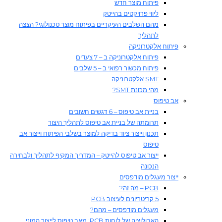
פיתוח מוצר חדש
ליווי פרויקטים בהייטק
מהם השלבים העיקריים בפיתוח מוצר טכנולוגי? הצצה
לתהליך
פיתוח אלקטרוניקה
פיתוח אלקטרוניקה ב – 7 צעדים
פיתוח מכשור רפואי ב – 5 שלבים
SMT אלקטרוניקה
מהי מכונת SMT?
אב טיפוס
בניית אב טיפוס – 6 דגשים חשובים
תרומתה של בניית אב טיפוס לתהליך היצור​
תכנון וייצור ציוד בדיקה למוצר בשלבי הפיתוח וייצור אב
טיפוס
ייצור אב טיפוס להייטק – המדריך המקיף לתהליך ולבחירה
הנכונה
ייצור מעגלים מודפסים
PCB – מה זה?
5 קריטריונים לעיצוב PCB
מעגלים מודפסים – מהם?
האבולוציה של לוחות PCB: מאב טיפוס לייצור המוני