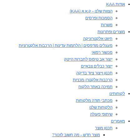
אודות KAA
הצוות שלנו – ק.א.א (KAA)
הסמכות ופרסים
משרות
מוצרים ופתרונות
חיווט אלקטרוניקה
מעגלים מודפסים | הלחמות עדינות | הרכבות אלקטרוניות
מכשור רפואי
ייצור אב טיפוס לחברות הייטק
ייצור כבלים צבאיים
תכנון וייצור ציוד בדיקה
הרכבות אלקטרו-מכניות
תמיכה באתר הלקוח
לקוחותינו
מכתבי תודה מלקוחות
הלקוחות שלנו
שיתופי פעולה
מאמרים
תכנון מוצר
מוצר חדש – מה חשוב לזכור?