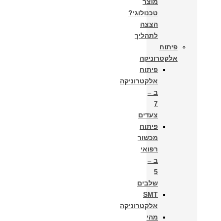
מוצר
טכנולוגי?
הצצה
לתהליך
פיתוח
אלקטרוניקה
פיתוח
אלקטרוניקה
ב –
7
צעדים
פיתוח
מכשור
רפואי
ב –
5
שלבים
SMT
אלקטרוניקה
מהי