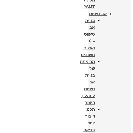
מכונת
SMT?
אב טיפוס
בניית
אב
טיפוס
– 6
דגשים
חשובים
תרומתה
של
בניית
אב
טיפוס
לתהליך
היצור​
תכנון
וייצור
ציוד
בדיקה