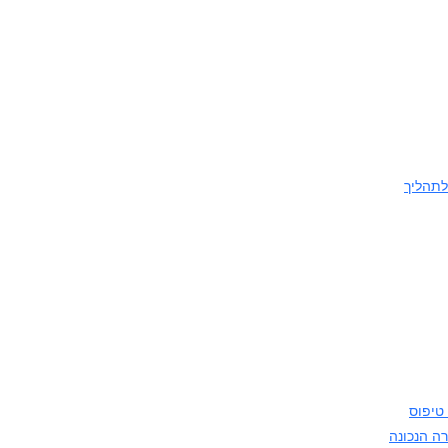
לתהליך
 טיפוס
רה הנכונה