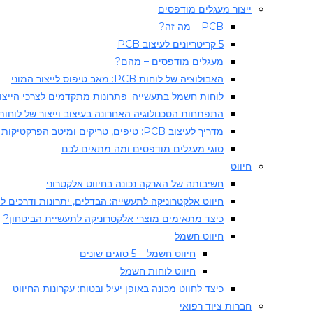
ייצור מעגלים מודפסים
PCB – מה זה?
5 קריטריונים לעיצוב PCB
מעגלים מודפסים – מהם?
האבולוציה של לוחות PCB: מאב טיפוס לייצור המוני
לוחות חשמל בתעשייה: פתרונות מתקדמים לצרכי הייצו
התפתחות הטכנולוגיה האחרונה בעיצוב וייצור של לוחות מעג
מדריך לעיצוב PCB: טיפים, טריקים ומיטב הפרקטיקות
סוגי מעגלים מודפסים ומה מתאים לכם
חיווט
חשיבותה של הארקה נכונה בחיווט אלקטרוני
חיווט אלקטרוניקה לתעשייה: הבדלים, יתרונות ודרכים ל
כיצד מתאימים מוצרי אלקטרוניקה לתעשיית הביטחון?
חיווט חשמל
חיווט חשמל – 5 סוגים שונים
חיווט לוחות חשמל​
כיצד לחווט מכונה באופן יעיל ובטוח: עקרונות החיווט
חברות ציוד רפואי