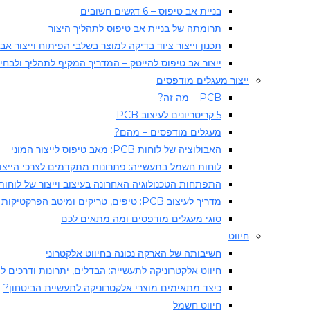
בניית אב טיפוס – 6 דגשים חשובים
תרומתה של בניית אב טיפוס לתהליך היצור​
תכנון וייצור ציוד בדיקה למוצר בשלבי הפיתוח וייצור אב
ייצור אב טיפוס להייטק – המדריך המקיף לתהליך ולבחי
ייצור מעגלים מודפסים
PCB – מה זה?
5 קריטריונים לעיצוב PCB
מעגלים מודפסים – מהם?
האבולוציה של לוחות PCB: מאב טיפוס לייצור המוני
לוחות חשמל בתעשייה: פתרונות מתקדמים לצרכי הייצו
התפתחות הטכנולוגיה האחרונה בעיצוב וייצור של לוחות מעג
מדריך לעיצוב PCB: טיפים, טריקים ומיטב הפרקטיקות
סוגי מעגלים מודפסים ומה מתאים לכם
חיווט
חשיבותה של הארקה נכונה בחיווט אלקטרוני
חיווט אלקטרוניקה לתעשייה: הבדלים, יתרונות ודרכים ל
כיצד מתאימים מוצרי אלקטרוניקה לתעשיית הביטחון?
חיווט חשמל