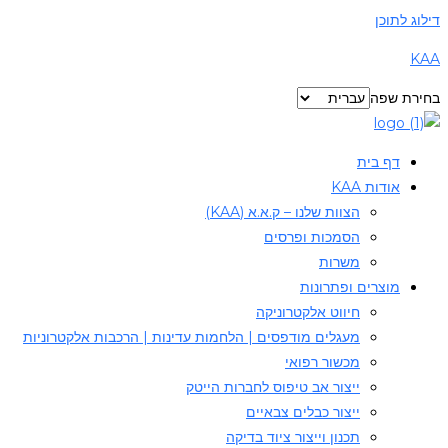
דילוג לתוכן
KAA
בחירת שפה
דף בית
אודות KAA
הצוות שלנו – ק.א.א (KAA)
הסמכות ופרסים
משרות
מוצרים ופתרונות
חיווט אלקטרוניקה
מעגלים מודפסים | הלחמות עדינות | הרכבות אלקטרוניות
מכשור רפואי
ייצור אב טיפוס לחברות הייטק
ייצור כבלים צבאיים
תכנון וייצור ציוד בדיקה