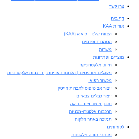
צרו קשר
דף בית
אודות KAA
הצוות שלנו – ק.א.א (KAA)
הסמכות ופרסים
משרות
מוצרים ופתרונות
חיווט אלקטרוניקה
מעגלים מודפסים | הלחמות עדינות | הרכבות אלקטרוניות
מכשור רפואי
ייצור אב טיפוס לחברות הייטק
ייצור כבלים צבאיים
תכנון וייצור ציוד בדיקה
הרכבות אלקטרו-מכניות
תמיכה באתר הלקוח
לקוחותינו
מכתבי תודה מלקוחות