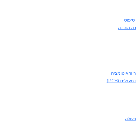
 טיפוס
רה הנכונה
ר והאוטומציה
לים (PCB)
פעולה