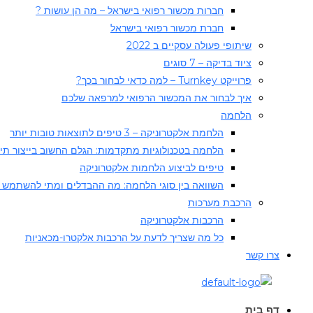
חברות מכשור רפואי בישראל – מה הן עושות ?
חברת מכשור רפואי בישראל
שיתופי פעולה עסקיים ב 2022
ציוד בדיקה – 7 סוגים
פרוייקט Turnkey – למה כדאי לבחור בכך?
איך לבחור את המכשור הרפואי למרפאה שלכם
הלחמה
הלחמת אלקטרוניקה – 3 טיפים לתוצאות טובות יותר
הלחמה בטכנולוגיות מתקדמות: הגלם החשוב בייצור תיקו
טיפים לביצוע הלחמות אלקטרוניקה
השוואה בין סוגי הלחמה: מה ההבדלים ומתי להשתמש 
הרכבת מערכות
הרכבות אלקטרוניקה
כל מה שצריך לדעת על הרכבות אלקטרו-מכאניות
צרו קשר
דף בית