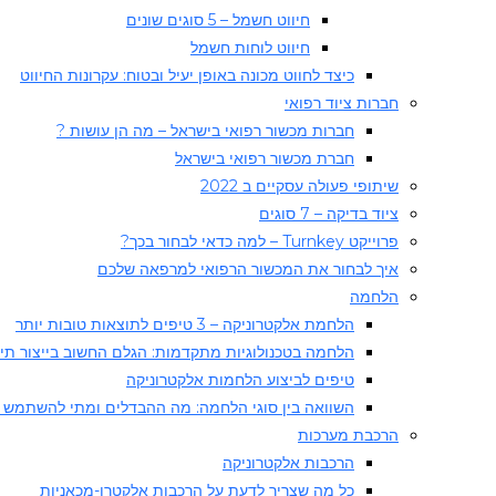
חיווט חשמל – 5 סוגים שונים
חיווט לוחות חשמל​
כיצד לחווט מכונה באופן יעיל ובטוח: עקרונות החיווט
חברות ציוד רפואי
חברות מכשור רפואי בישראל – מה הן עושות ?
חברת מכשור רפואי בישראל
שיתופי פעולה עסקיים ב 2022
ציוד בדיקה – 7 סוגים
פרוייקט Turnkey – למה כדאי לבחור בכך?
איך לבחור את המכשור הרפואי למרפאה שלכם
הלחמה
הלחמת אלקטרוניקה – 3 טיפים לתוצאות טובות יותר
הלחמה בטכנולוגיות מתקדמות: הגלם החשוב בייצור תיקו
טיפים לביצוע הלחמות אלקטרוניקה
השוואה בין סוגי הלחמה: מה ההבדלים ומתי להשתמש 
הרכבת מערכות
הרכבות אלקטרוניקה
כל מה שצריך לדעת על הרכבות אלקטרו-מכאניות