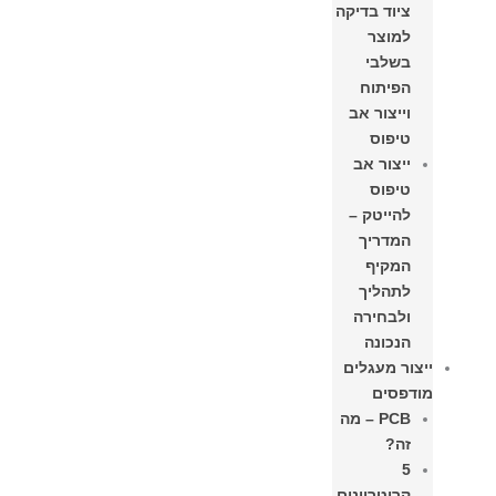
ציוד בדיקה
למוצר
בשלבי
הפיתוח
וייצור אב
טיפוס
ייצור אב
טיפוס
להייטק –
המדריך
המקיף
לתהליך
ולבחירה
הנכונה
ייצור מעגלים
מודפסים
PCB – מה
זה?
5
קריטריונים