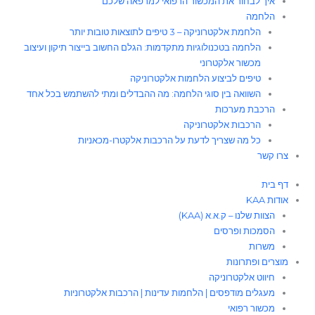
איך לבחור את המכשור הרפואי למרפאה שלכם
הלחמה
הלחמת אלקטרוניקה – 3 טיפים לתוצאות טובות יותר
הלחמה בטכנולוגיות מתקדמות: הגלם החשוב בייצור תיקון ועיצוב
מכשור אלקטרוני
טיפים לביצוע הלחמות אלקטרוניקה
השוואה בין סוגי הלחמה: מה ההבדלים ומתי להשתמש בכל אחד
הרכבת מערכות
הרכבות אלקטרוניקה
כל מה שצריך לדעת על הרכבות אלקטרו-מכאניות
צרו קשר
דף בית
אודות KAA
הצוות שלנו – ק.א.א (KAA)
הסמכות ופרסים
משרות
מוצרים ופתרונות
חיווט אלקטרוניקה
מעגלים מודפסים | הלחמות עדינות | הרכבות אלקטרוניות
מכשור רפואי