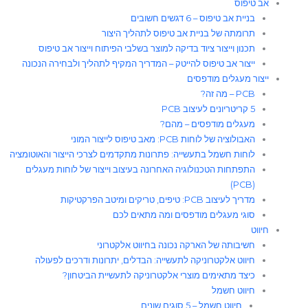
אב טיפוס
בניית אב טיפוס – 6 דגשים חשובים
תרומתה של בניית אב טיפוס לתהליך היצור​
תכנון וייצור ציוד בדיקה למוצר בשלבי הפיתוח וייצור אב טיפוס
ייצור אב טיפוס להייטק – המדריך המקיף לתהליך ולבחירה הנכונה
ייצור מעגלים מודפסים
PCB – מה זה?
5 קריטריונים לעיצוב PCB
מעגלים מודפסים – מהם?
האבולוציה של לוחות PCB: מאב טיפוס לייצור המוני
לוחות חשמל בתעשייה: פתרונות מתקדמים לצרכי הייצור והאוטומציה
התפתחות הטכנולוגיה האחרונה בעיצוב וייצור של לוחות מעגלים
(PCB)
מדריך לעיצוב PCB: טיפים, טריקים ומיטב הפרקטיקות
סוגי מעגלים מודפסים ומה מתאים לכם
חיווט
חשיבותה של הארקה נכונה בחיווט אלקטרוני
חיווט אלקטרוניקה לתעשייה: הבדלים, יתרונות ודרכים לפעולה
כיצד מתאימים מוצרי אלקטרוניקה לתעשיית הביטחון?
חיווט חשמל
חיווט חשמל – 5 סוגים שונים