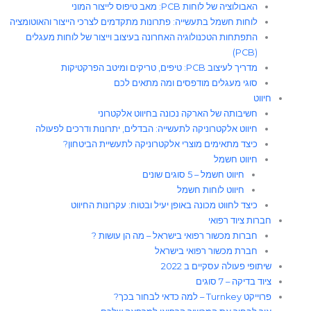
האבולוציה של לוחות PCB: מאב טיפוס לייצור המוני
לוחות חשמל בתעשייה: פתרונות מתקדמים לצרכי הייצור והאוטומציה
התפתחות הטכנולוגיה האחרונה בעיצוב וייצור של לוחות מעגלים
(PCB)
מדריך לעיצוב PCB: טיפים, טריקים ומיטב הפרקטיקות
סוגי מעגלים מודפסים ומה מתאים לכם
חיווט
חשיבותה של הארקה נכונה בחיווט אלקטרוני
חיווט אלקטרוניקה לתעשייה: הבדלים, יתרונות ודרכים לפעולה
כיצד מתאימים מוצרי אלקטרוניקה לתעשיית הביטחון?
חיווט חשמל
חיווט חשמל – 5 סוגים שונים
חיווט לוחות חשמל​
כיצד לחווט מכונה באופן יעיל ובטוח: עקרונות החיווט
חברות ציוד רפואי
חברות מכשור רפואי בישראל – מה הן עושות ?
חברת מכשור רפואי בישראל
שיתופי פעולה עסקיים ב 2022
ציוד בדיקה – 7 סוגים
פרוייקט Turnkey – למה כדאי לבחור בכך?