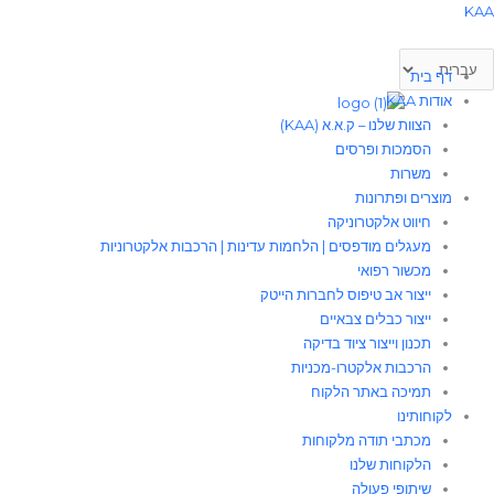
לוג
חירת
KA
פה
וכן
דף בית
אודות KAA
הצוות שלנו – ק.א.א (KAA)
הסמכות ופרסים
משרות
מוצרים ופתרונות
חיווט אלקטרוניקה
מעגלים מודפסים | הלחמות עדינות | הרכבות אלקטרוניות
מכשור רפואי
ייצור אב טיפוס לחברות הייטק
ייצור כבלים צבאיים
תכנון וייצור ציוד בדיקה
הרכבות אלקטרו-מכניות
תמיכה באתר הלקוח
לקוחותינו
מכתבי תודה מלקוחות
הלקוחות שלנו
שיתופי פעולה