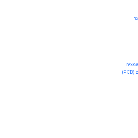
נה
ומציה
P)