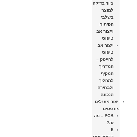
ציוד בדיקה
למוצר
בשלבי
הפיתוח
וייצור אב
טיפוס
ייצור אב
טיפוס
להייטק –
המדריך
המקיף
לתהליך
ולבחירה
הנכונה
ייצור מעגלים
מודפסים
PCB – מה
זה?
5
קריטריונים