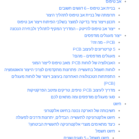
אב טיפוס
בניית אב טיפוס – 6 דגשים חשובים
תרומתה של בניית אב טיפוס לתהליך היצור​
תכנון וייצור ציוד בדיקה למוצר בשלבי הפיתוח וייצור אב טיפוס
ייצור אב טיפוס להייטק – המדריך המקיף לתהליך ולבחירה הנכונה
ייצור מעגלים מודפסים
PCB – מה זה?
5 קריטריונים לעיצוב PCB
מעגלים מודפסים – מהם?
האבולוציה של לוחות PCB: מאב טיפוס לייצור המוני
לוחות חשמל בתעשייה: פתרונות מתקדמים לצרכי הייצור והאוטומציה
התפתחות הטכנולוגיה האחרונה בעיצוב וייצור של לוחות מעגלים
(PCB)
מדריך לעיצוב PCB: טיפים, טריקים ומיטב הפרקטיקות
סוגי מעגלים מודפסים ומה מתאים לכם
חיווט
חשיבותה של הארקה נכונה בחיווט אלקטרוני
חיווט אלקטרוניקה לתעשייה: הבדלים, יתרונות ודרכים לפעולה
כיצד מתאימים מוצרי אלקטרוניקה לתעשיית הביטחון?
חיווט חשמל
חיווט חשמל – 5 סוגים שונים