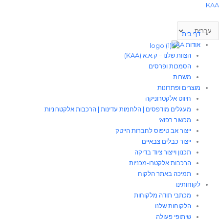
לוג
חירת
KA
פה
וכן
דף בית
אודות KAA
הצוות שלנו – ק.א.א (KAA)
הסמכות ופרסים
משרות
מוצרים ופתרונות
חיווט אלקטרוניקה
מעגלים מודפסים | הלחמות עדינות | הרכבות אלקטרוניות
מכשור רפואי
ייצור אב טיפוס לחברות הייטק
ייצור כבלים צבאיים
תכנון וייצור ציוד בדיקה
הרכבות אלקטרו-מכניות
תמיכה באתר הלקוח
לקוחותינו
מכתבי תודה מלקוחות
הלקוחות שלנו
שיתופי פעולה