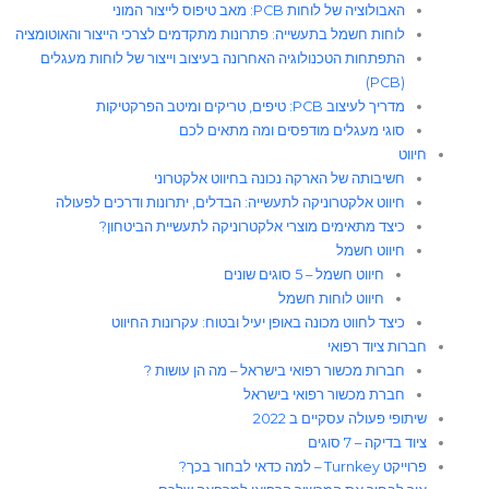
האבולוציה של לוחות PCB: מאב טיפוס לייצור המוני
לוחות חשמל בתעשייה: פתרונות מתקדמים לצרכי הייצור והאוטומציה
התפתחות הטכנולוגיה האחרונה בעיצוב וייצור של לוחות מעגלים
(PCB)
מדריך לעיצוב PCB: טיפים, טריקים ומיטב הפרקטיקות
סוגי מעגלים מודפסים ומה מתאים לכם
חיווט
חשיבותה של הארקה נכונה בחיווט אלקטרוני
חיווט אלקטרוניקה לתעשייה: הבדלים, יתרונות ודרכים לפעולה
כיצד מתאימים מוצרי אלקטרוניקה לתעשיית הביטחון?
חיווט חשמל
חיווט חשמל – 5 סוגים שונים
חיווט לוחות חשמל​
כיצד לחווט מכונה באופן יעיל ובטוח: עקרונות החיווט
חברות ציוד רפואי
חברות מכשור רפואי בישראל – מה הן עושות ?
חברת מכשור רפואי בישראל
שיתופי פעולה עסקיים ב 2022
ציוד בדיקה – 7 סוגים
פרוייקט Turnkey – למה כדאי לבחור בכך?