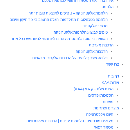
איך לבחור את המכשור הרפואי למרפאה שלכם
הלחמה
הלחמת אלקטרוניקה – 3 טיפים לתוצאות טובות יותר
הלחמה בטכנולוגיות מתקדמות: הגלם החשוב בייצור תיקון ועיצוב
מכשור אלקטרוני
טיפים לביצוע הלחמות אלקטרוניקה
השוואה בין סוגי הלחמה: מה ההבדלים ומתי להשתמש בכל אחד
הרכבת מערכות
הרכבות אלקטרוניקה
כל מה שצריך לדעת על הרכבות אלקטרו-מכאניות
צרו קשר
דף בית
אודות KAA
הצוות שלנו – ק.א.א (KAA)
הסמכות ופרסים
משרות
מוצרים ופתרונות
חיווט אלקטרוניקה
מעגלים מודפסים | הלחמות עדינות | הרכבות אלקטרוניות
מכשור רפואי