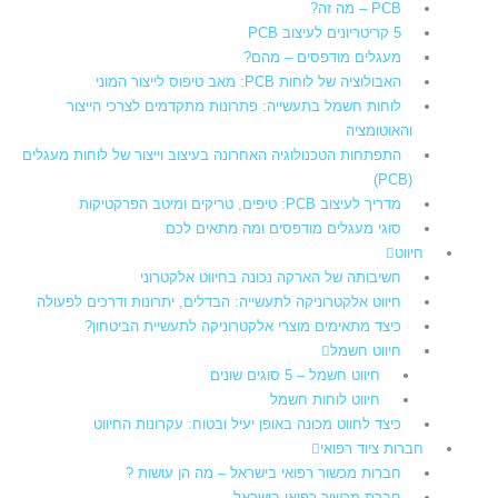
PCB – מה זה?
5 קריטריונים לעיצוב PCB
מעגלים מודפסים – מהם?
האבולוציה של לוחות PCB: מאב טיפוס לייצור המוני
לוחות חשמל בתעשייה: פתרונות מתקדמים לצרכי הייצור
והאוטומציה
התפתחות הטכנולוגיה האחרונה בעיצוב וייצור של לוחות מעגלים
(PCB)
מדריך לעיצוב PCB: טיפים, טריקים ומיטב הפרקטיקות
סוגי מעגלים מודפסים ומה מתאים לכם
חיווט
חשיבותה של הארקה נכונה בחיווט אלקטרוני
חיווט אלקטרוניקה לתעשייה: הבדלים, יתרונות ודרכים לפעולה
כיצד מתאימים מוצרי אלקטרוניקה לתעשיית הביטחון?
חיווט חשמל
חיווט חשמל – 5 סוגים שונים
חיווט לוחות חשמל​
כיצד לחווט מכונה באופן יעיל ובטוח: עקרונות החיווט
חברות ציוד רפואי
חברות מכשור רפואי בישראל – מה הן עושות ?
חברת מכשור רפואי בישראל