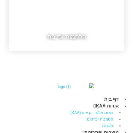
הלחמות עדינות
דף בית
אודות KAA
הצוות שלנו – ק.א.א (KAA)
הסמכות ופרסים
משרות
מוצרים ופתרונות