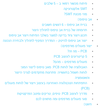
פיתוח מכשור רפואי ב – 5 שלבים
SMT אלקטרוניקה
מהי מכונת SMT?
אב טיפוס
בניית אב טיפוס – 6 דגשים חשובים
תרומתה של בניית אב טיפוס לתהליך היצור​
תכנון וייצור ציוד בדיקה למוצר בשלבי הפיתוח וייצור אב טיפוס
ייצור אב טיפוס להייטק – המדריך המקיף לתהליך ולבחירה הנכונה
ייצור מעגלים מודפסים
PCB – מה זה?
5 קריטריונים לעיצוב PCB
מעגלים מודפסים – מהם?
האבולוציה של לוחות PCB: מאב טיפוס לייצור המוני
לוחות חשמל בתעשייה: פתרונות מתקדמים לצרכי הייצור
והאוטומציה
התפתחות הטכנולוגיה האחרונה בעיצוב וייצור של לוחות מעגלים
(PCB)
מדריך לעיצוב PCB: טיפים, טריקים ומיטב הפרקטיקות
סוגי מעגלים מודפסים ומה מתאים לכם
חיווט