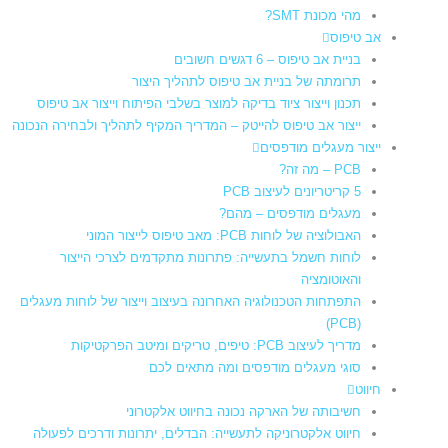
מהי מכונת SMT?
אב טיפוס
בניית אב טיפוס – 6 דגשים חשובים
תרומתה של בניית אב טיפוס לתהליך היצור​
תכנון וייצור ציוד בדיקה למוצר בשלבי הפיתוח וייצור אב טיפוס
ייצור אב טיפוס להייטק – המדריך המקיף לתהליך ולבחירה הנכונה
ייצור מעגלים מודפסים
PCB – מה זה?
5 קריטריונים לעיצוב PCB
מעגלים מודפסים – מהם?
האבולוציה של לוחות PCB: מאב טיפוס לייצור המוני
לוחות חשמל בתעשייה: פתרונות מתקדמים לצרכי הייצור
והאוטומציה
התפתחות הטכנולוגיה האחרונה בעיצוב וייצור של לוחות מעגלים
(PCB)
מדריך לעיצוב PCB: טיפים, טריקים ומיטב הפרקטיקות
סוגי מעגלים מודפסים ומה מתאים לכם
חיווט
חשיבותה של הארקה נכונה בחיווט אלקטרוני
חיווט אלקטרוניקה לתעשייה: הבדלים, יתרונות ודרכים לפעולה