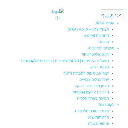
ילוג
תוכן
בחירת
דף בית
שפה
אודות KAA
הצוות שלנו – ק.א.א (KAA)
הסמכות ופרסים
משרות
מוצרים ופתרונות
חיווט אלקטרוניקה
מעגלים מודפסים | הלחמות עדינות | הרכבות אלקטרוניות
מכשור רפואי
ייצור אב טיפוס לחברות הייטק
ייצור כבלים צבאיים
תכנון וייצור ציוד בדיקה
הרכבות אלקטרו-מכניות
תמיכה באתר הלקוח
לקוחותינו
מכתבי תודה מלקוחות
הלקוחות שלנו
שיתופי פעולה