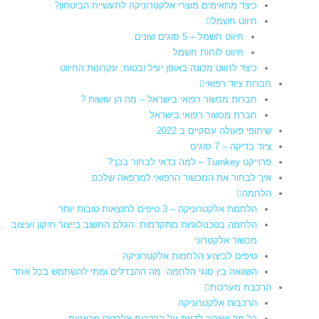
כיצד מתאימים מוצרי אלקטרוניקה לתעשיית הביטחון?
חיווט חשמל
חיווט חשמל – 5 סוגים שונים
חיווט לוחות חשמל​
כיצד לחווט מכונה באופן יעיל ובטוח: עקרונות החיווט
חברות ציוד רפואי
חברות מכשור רפואי בישראל – מה הן עושות ?
חברת מכשור רפואי בישראל
שיתופי פעולה עסקיים ב 2022
ציוד בדיקה – 7 סוגים
פרוייקט Turnkey – למה כדאי לבחור בכך?
איך לבחור את המכשור הרפואי למרפאה שלכם
הלחמה
הלחמת אלקטרוניקה – 3 טיפים לתוצאות טובות יותר
הלחמה בטכנולוגיות מתקדמות: הגלם החשוב בייצור תיקון ועיצוב
מכשור אלקטרוני
טיפים לביצוע הלחמות אלקטרוניקה
השוואה בין סוגי הלחמה: מה ההבדלים ומתי להשתמש בכל אחד
הרכבת מערכות
הרכבות אלקטרוניקה
כל מה שצריך לדעת על הרכבות אלקטרו-מכאניות